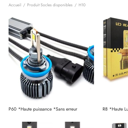
Accueil
/
Produit Socles disponibles
/
H10
P60 *Haute puissance *Sans erreur
R8 *Haute Lu
Lire la suite
Lire la suite