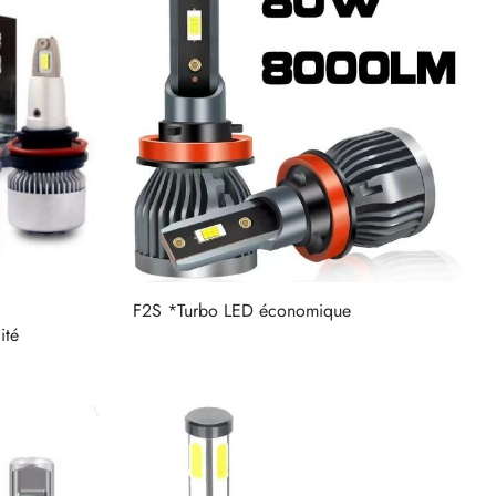
F2S *Turbo LED économique
ité
Lire la suite