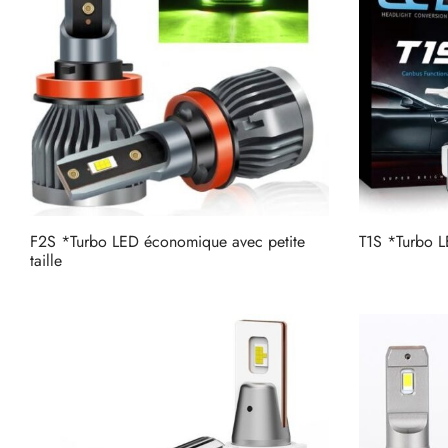
F2S *Turbo LED économique avec petite
T1S *Turbo LE
taille
Lire la suite
Lire la suite