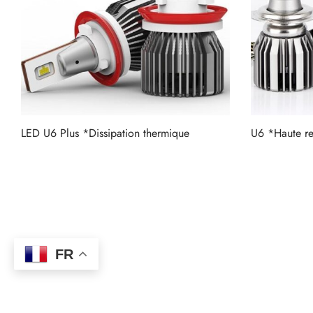
LED U6 Plus *Dissipation thermique
U6 *Haute ren
Lire la suite
Lire la suite
FR