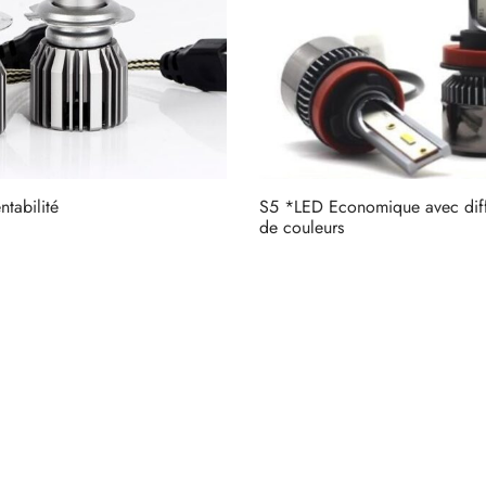
tabilité
S5 *LED Economique avec diff
de couleurs
Lire la suite
1
2
Suivant →