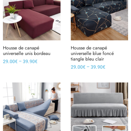
Housse de canapé
Housse de canapé
universelle unis bordeau
universelle blue foncé
tiangle bleu clair
–
29.00
€
39.90
€
–
29.00
€
39.90
€