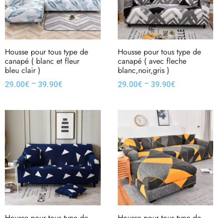
Housse pour tous type de
Housse pour tous type de
canapé ( blanc et fleur
canapé ( avec fleche
bleu clair )
blanc,noir,gris )
–
–
29.00
€
39.90
€
29.00
€
39.90
€
Housse pour tous type de
Housse pour tous type de