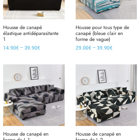
Housse de canapé
Housse pour tous type de
élastique antidéparasitante
canapé (bleue clair en
1
forme de vague)
–
–
14.90
€
39.90
€
29.00
€
39.90
€
Housse de canapé en
Housse de canapé en
forme de L 1
forme de L 2