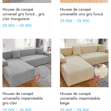
Housse de canapé
Housse de canapé
universel gris foncé , gris
universelle unis gris foncé
clair triangulaire
–
29.00
€
39.90
€
–
29.00
€
39.90
€
Housse de canapé
Housse de canapé
universelle imperméable
universelle imperméable
gris clair
beige
–
–
29.00
€
39.90
€
29.00
€
39.90
€