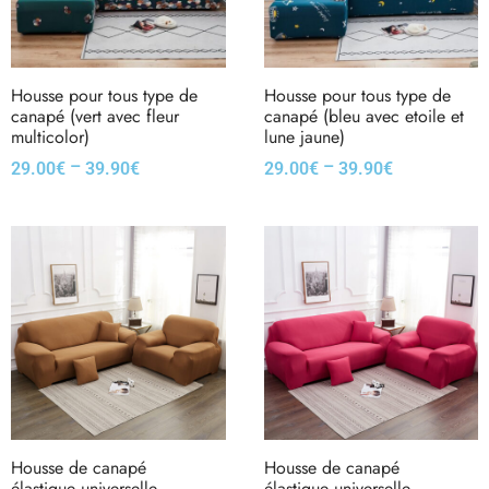
Housse pour tous type de
Housse pour tous type de
canapé (vert avec fleur
canapé (bleu avec etoile et
multicolor)
lune jaune)
–
–
29.00
€
39.90
€
29.00
€
39.90
€
Housse de canapé
Housse de canapé
élastique universelle
élastique universelle