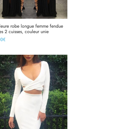
leure robe longue femme fendue
les 2 cuisses, couleur unie
00
€
x des options