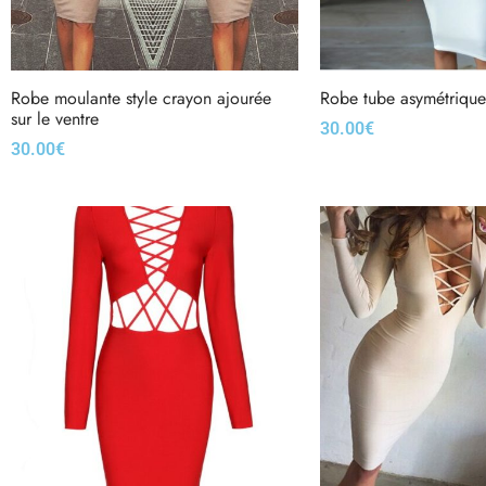
Robe moulante style crayon ajourée
Robe tube asymétrique
sur le ventre
30.00
€
30.00
€
Choix des options
Choix des options