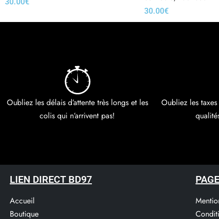
30.00
€
30.00
€
Choix des options
Choix des options
Oubliez les délais d’attente très longs et les
Oubliez les taxes
colis qui n’arrivent pas!
qualité
LIEN DIRECT BD97
PAGE
Accueil
Mentio
Boutique
Condit