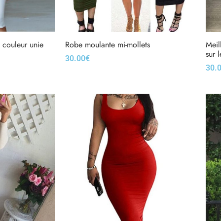
 couleur unie
Robe moulante mi-mollets
Meil
sur 
30.00
€
30.
Choix des options
Choi