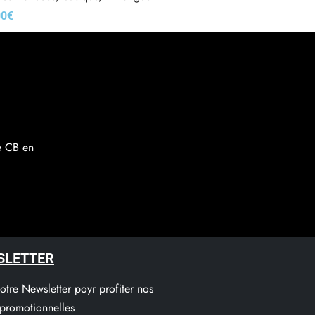
00
€
x des options
re CB en
SLETTER
notre Newsletter poyr profiter nos
 promotionnelles