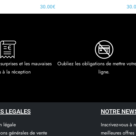
30.00
€
30.
Choix des options
Choi
 surprises et les mauvaises
Oubliez les obligations de mettre vot
s à la réception
ligne.
S LEGALES
NOTRE NEW
n légale
Inscrivez-vous à 
ions générales de vente
meilleures offres