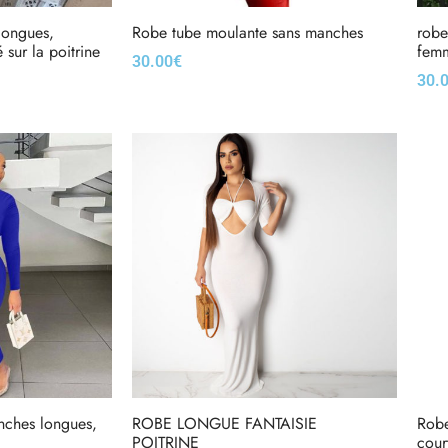
longues,
Robe tube moulante sans manches
robe
 sur la poitrine
fem
30.00
€
30.
Choix des options
Choi
nches longues,
ROBE LONGUE FANTAISIE
Robe
POITRINE
cour