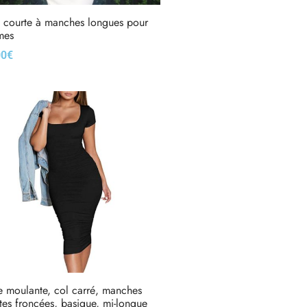
 courte à manches longues pour
mes
00
€
x des options
 moulante, col carré, manches
tes froncées, basique, mi-longue