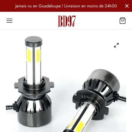
Jamais vu en Guadeloupe ! Livraison en moins de 24h00