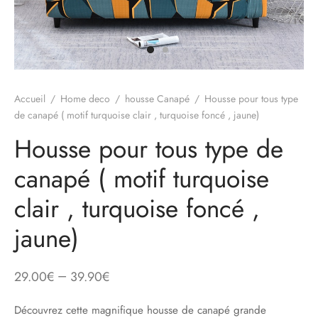
Accueil
/
Home deco
/
housse Canapé
/
Housse pour tous type
de canapé ( motif turquoise clair , turquoise foncé , jaune)
Housse pour tous type de
canapé ( motif turquoise
clair , turquoise foncé ,
jaune)
–
29.00
€
39.90
€
Découvrez cette magnifique housse de canapé grande