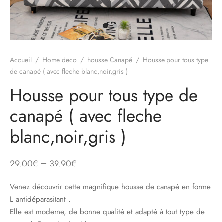
Accueil
/
Home deco
/
housse Canapé
/
Housse pour tous type
de canapé ( avec fleche blanc,noir,gris )
Housse pour tous type de
canapé ( avec fleche
blanc,noir,gris )
–
29.00
€
39.90
€
Venez découvrir cette magnifique housse de canapé en forme
L antidéparasitant .
Elle est moderne, de bonne qualité et adapté à tout type de