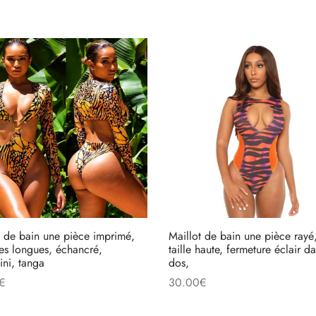
t de bain une pièce imprimé,
Maillot de bain une pièce rayé
s longues, échancré,
taille haute, fermeture éclair da
ni, tanga
dos,
€
30.00
€
des options
Choix des options