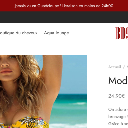
Jamais vu en Guadeloupe ! Livraison en moins de 24h00
outique du cheveux
Aqua lounge
Accueil
/
Modè
24.90
€
On adore c
bronzage 
Grâce à se