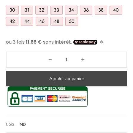
30
31
32
33
34
36
38
40
42
44
46
48
50
Ajouter au panier
UGS :
ND