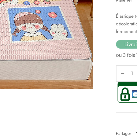
Élastique t
décolorati
fermement
Livra
Partager