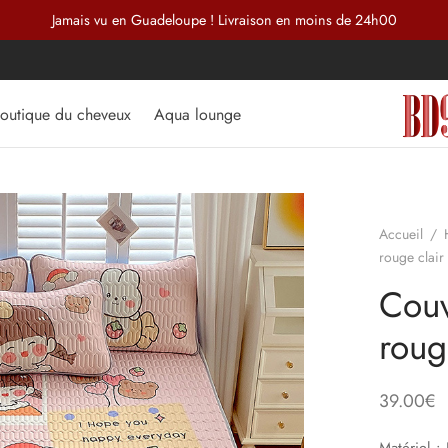
Jamais vu en Guadeloupe ! Livraison en moins de 24h00
outique du cheveux
Aqua lounge
Accueil
/
rouge clair
Couv
roug
39.00
€
Matériel : 