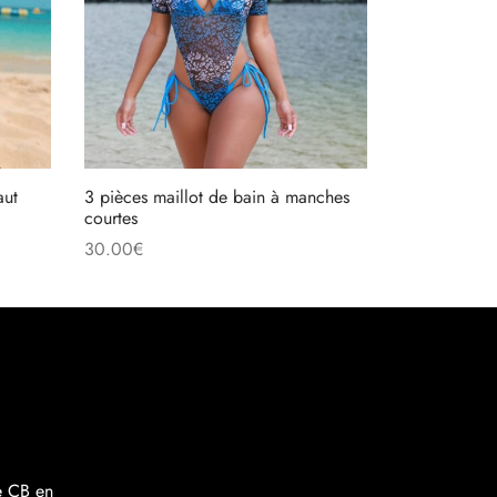
aut
3 pièces maillot de bain à manches
courtes
30.00
€
Choix des options
re CB en