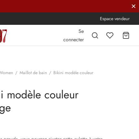
Espace vendeur
Se
connecter
Women
/
Maillot de bain
/
Bikini modèle couleur
ni modèle couleur
nge
s nœuds, vous pourrez ajuster cette culotte à votre