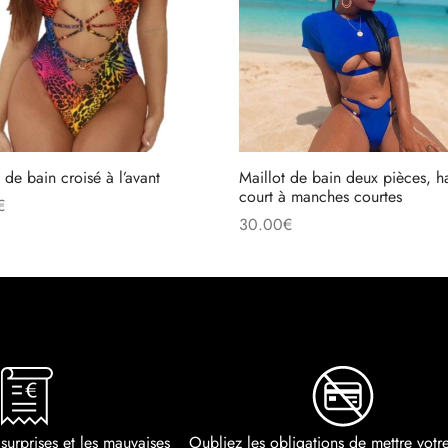
 de bain croisé à l’avant
Maillot de bain deux pièces, h
court à manches courtes
€
30.00
€
r au panier
Choix des options
 surprises et les mauvaises
Oubliez les obligations de mettre vot