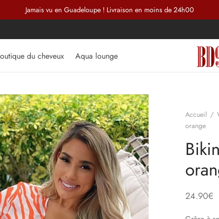
Jamais vu en Guadeloupe ! Livraison en moins de 24h00
outique du cheveux
Aqua lounge
Accueil
/
orange
Biki
ora
24.90
€
Grâce à se