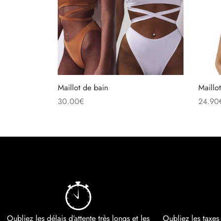
Maillot de bain
Maillot
30.00
€
24.90
Choix des options
Ajoute
Oubliez les délais d’attente très longs et les
Oubliez les taxes