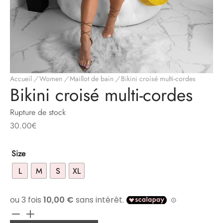
Accueil
/
Women
/
Maillot de bain
/
Bikini croisé multi-cordes
Bikini croisé multi-cordes
Rupture de stock
30.00
€
Size
L
M
S
XL
quantité