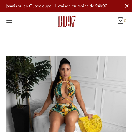
Jamais vu en Guadeloupe ! Livraison en moins de 24h00
0
Panier
0
Mise à jour…
No products in the cart.