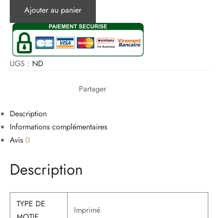
de
Ajouter au panier
Bikini
croisé
multi-
cordes
UGS :
ND
Partager
Description
Informations complémentaires
Avis
0
Description
TYPE DE
Imprimé
MOTIF