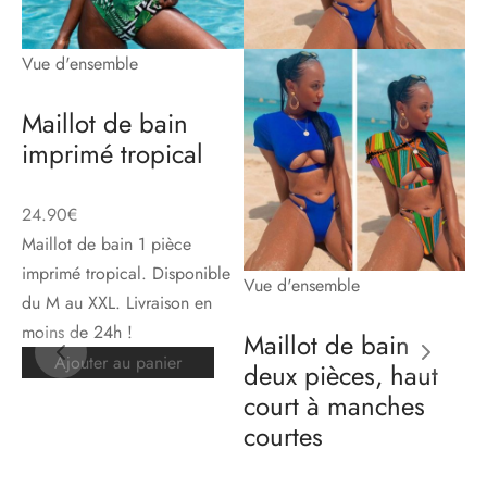
Vue d'ensemble
Vu
Maillot de bain
M
imprimé tropical
cr
24.90
€
24
Maillot de bain 1 pièce
imprimé tropical. Disponible
Vue d'ensemble
du M au XXL. Livraison en
moins de 24h !
Maillot de bain
Ajouter au panier
deux pièces, haut
court à manches
courtes