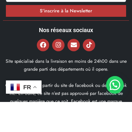
S'inscrire à la Newsletter
Nos réseaux sociaux
Site spécialisé dans la livraison en moins de 24h00 dans une
grande parti des départements où il opere.
Ce site ne fait pas partir du site de facebook ou de facebook
FR
inc. En outre, ce site n’est pas approuvé par facebook de
quelques manière que ce soit. Facebook est une marque
déposé par Facebook Inc.
© 2022, Bd97.fr – Tous les Droits Réservés