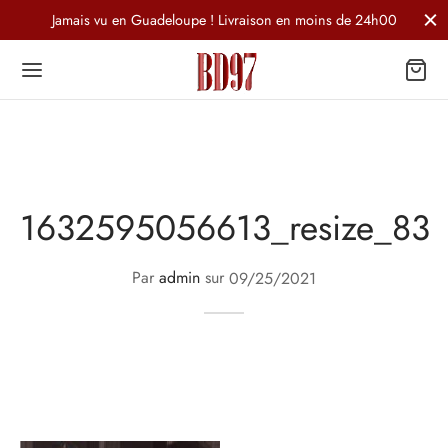
Jamais vu en Guadeloupe ! Livraison en moins de 24h00
1632595056613_resize_83
Par
admin
sur
09/25/2021