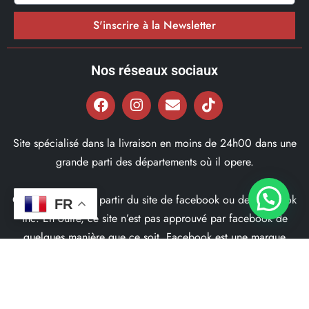
S'inscrire à la Newsletter
Nos réseaux sociaux
Site spécialisé dans la livraison en moins de 24h00 dans une
grande parti des départements où il opere.
Ce site ne fait pas partir du site de facebook ou de facebook
FR
inc. En outre, ce site n’est pas approuvé par facebook de
quelques manière que ce soit. Facebook est une marque
déposé par Facebook Inc.
© 2022, Bd97.fr – Tous les Droits Réservés