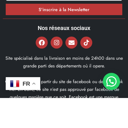
S'inscrire à la Newsletter
Nos réseaux sociaux
Site spécialisé dans la livraison en moins de 24h00 dans une
grande parti des départements où il opere.
Ce site ne fait pas partir du site de facebook ou de facebook
FR
inc. En outre, ce site n’est pas approuvé par facebook de
quelques manière que ce soit. Facebook est une marque
déposé par Facebook Inc.
© 2022, Bd97.fr – Tous les Droits Réservés