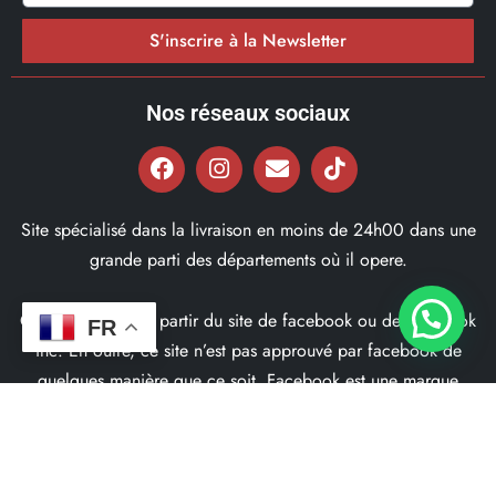
S'inscrire à la Newsletter
Nos réseaux sociaux
Site spécialisé dans la livraison en moins de 24h00 dans une
grande parti des départements où il opere.
Ce site ne fait pas partir du site de facebook ou de facebook
FR
inc. En outre, ce site n’est pas approuvé par facebook de
quelques manière que ce soit. Facebook est une marque
déposé par Facebook Inc.
© 2022, Bd97.fr – Tous les Droits Réservés