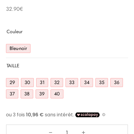
32.90
€
Couleur
Bleu-noir
TAILLE
29
30
31
32
33
34
35
36
37
38
39
40