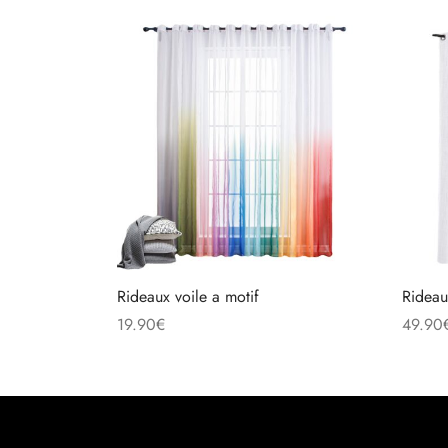
Rideaux voile a motif
Rideau
19.90
€
49.90
Choix des options
Choix 