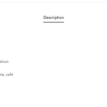
Description
alcon
ème, café