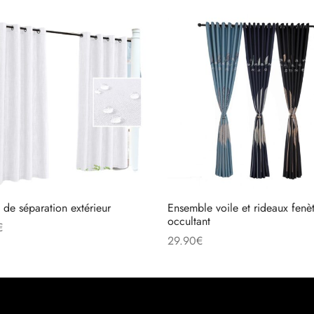
 de séparation extérieur
Ensemble voile et rideaux fenè
occultant
€
29.90
€
des options
Choix des options