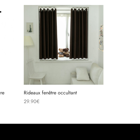
tre
Rideaux fenêtre occultant
29.90
€
Choix des options