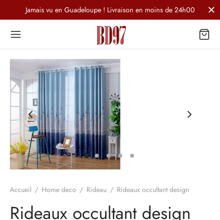
Jamais vu en Guadeloupe ! Livraison en moins de 24h00
Accueil
/
Home deco
/
Rideau
/
Rideaux occultant design
Rideaux occultant design