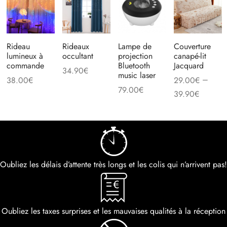
Rideau
Rideaux
Lampe de
Couverture
lumineux à
occultant
projection
canapé-lit
commande
Bluetooth
Jacquard
34.90
€
music laser
–
38.00
€
29.00
€
79.00
€
39.90
€
Oubliez les délais d’attente très longs et les colis qui n’arrivent pas!
Oubliez les taxes surprises et les mauvaises qualités à la réception