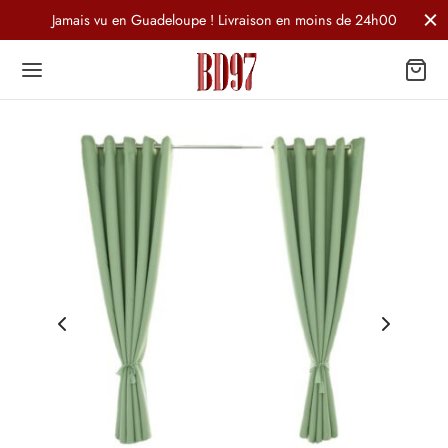
Jamais vu en Guadeloupe ! Livraison en moins de 24h00