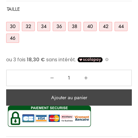
TAILLE
30
32
34
36
38
40
42
44
46
Ajouter au panier