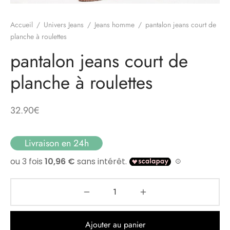
Accueil
/
Univers Jeans
/
Jeans homme
/
pantalon jeans court de
planche à roulettes
pantalon jeans court de
planche à roulettes
32.90
€
Livraison en 24h
Ajouter au panier