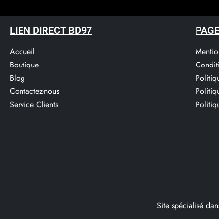
LIEN DIRECT BD97
PAGE
Accueil
Mentio
Boutique
Condit
Blog
Politi
Contactez-nous
Politi
Service Clients​
Politiq
Site spécialisé da