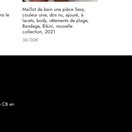
,
Maillot de bain une pièce Sexy,
ns le
couleur unie, dos nu, ajouré, à
lacets, body, vêtements de plage,
Bandage, Bikini, nouvelle
collection, 2021
30.00
€
Choix des options
re CB en