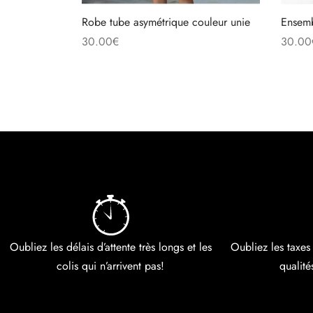
Robe tube asymétrique couleur unie
Ensemb
30.00
€
30.00
Choix des options
Ajoute
Oubliez les délais d’attente très longs et les
Oubliez les taxes
colis qui n’arrivent pas!
qualité