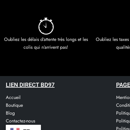
Oubliez les délais d’attente très longs et les
Oubliez les taxes
colis qui n’arrivent pas!
qualité
LIEN DIRECT BD97
PAGE
Accueil
Mentio
Boutique
Condit
Blog
Politi
Contactez-nous
Politi
Service Clients​
Politiq