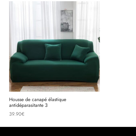
Housse de canapé élastique
antidéparasitante 3
39.90
€
Choix des options