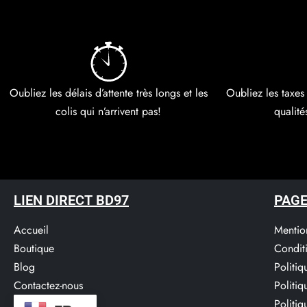
Oubliez les délais d’attente très longs et les
Oubliez les taxes
colis qui n’arrivent pas!
qualité
LIEN DIRECT BD97
PAGE
Accueil
Mentio
Boutique
Condit
Blog
Politi
Contactez-nous
Politi
Service Clients​
Politiq