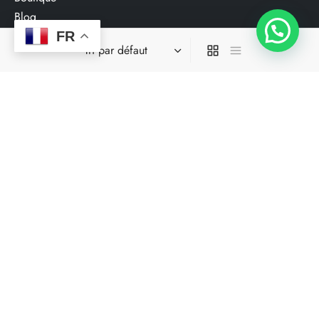
Blog
Contactez-nous
FR
Service Clients​
PAGES LEGALES
Mention légale
Conditions générales de vente
Politique de confidentialité RGPD
Politique de remboursement
Politique de Retours
NOTRE NEWSLETTER
Inscrivez-vous à notre Newsletter poyr profiter nos meilleures
offres promotionnelles