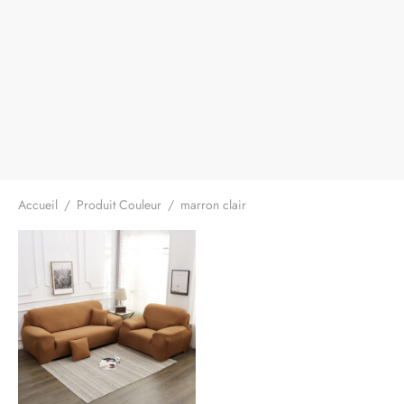
Accueil
/
Produit Couleur
/
marron clair