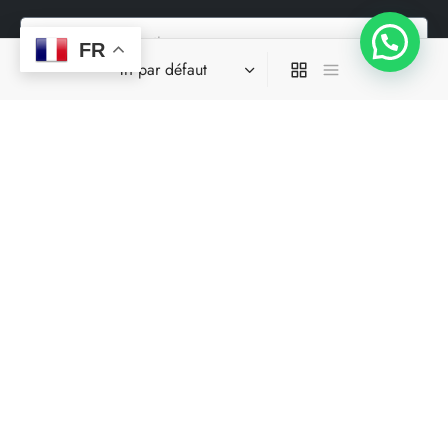
FR
S'inscrire à la Newsletter
Nos réseaux sociaux
Site spécialisé dans la livraison en moins de 24h00 dans une
grande parti des départements où il opere.
Ce site ne fait pas partir du site de facebook ou de facebook
inc. En outre, ce site n’est pas approuvé par facebook de
quelques manière que ce soit. Facebook est une marque
déposé par Facebook Inc.