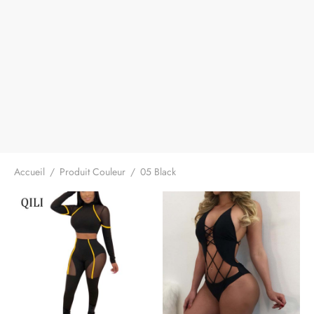
Accueil
/
Produit Couleur
/
05 Black