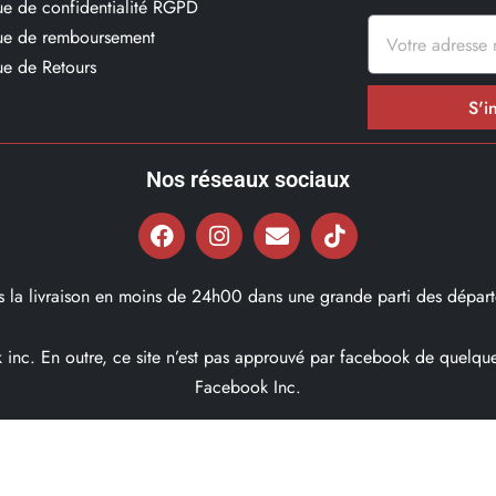
que de confidentialité RGPD
que de remboursement
ue de Retours
S'i
Nos réseaux sociaux
ns la livraison en moins de 24h00 dans une grande parti des départ
ok inc. En outre, ce site n’est pas approuvé par facebook de quel
Facebook Inc.
© 2022, Bd97.fr – Tous les Droits Réservés