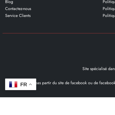
Blog
Politi
Contactez-nous
Politi
Service Clients​
Politiq
Site spécialisé da
Ce site ne fait pas partir du site de facebook ou de facebo
FR