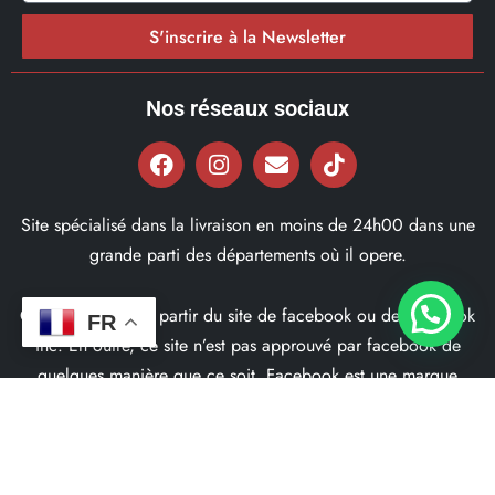
S'inscrire à la Newsletter
Nos réseaux sociaux
Site spécialisé dans la livraison en moins de 24h00 dans une
grande parti des départements où il opere.
Ce site ne fait pas partir du site de facebook ou de facebook
FR
inc. En outre, ce site n’est pas approuvé par facebook de
quelques manière que ce soit. Facebook est une marque
déposé par Facebook Inc.
© 2022, Bd97.fr – Tous les Droits Réservés