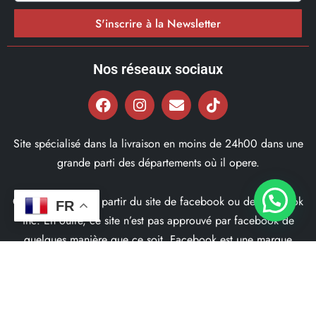
S'inscrire à la Newsletter
Nos réseaux sociaux
Site spécialisé dans la livraison en moins de 24h00 dans une
grande parti des départements où il opere.
Ce site ne fait pas partir du site de facebook ou de facebook
FR
inc. En outre, ce site n’est pas approuvé par facebook de
quelques manière que ce soit. Facebook est une marque
déposé par Facebook Inc.
© 2022, Bd97.fr – Tous les Droits Réservés