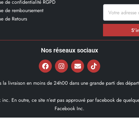
que de confidentialité RGPD
que de remboursement
ue de Retours
S'i
Nos réseaux sociaux
ns la livraison en moins de 24h00 dans une grande parti des départ
ok inc. En outre, ce site n’est pas approuvé par facebook de quel
Facebook Inc.
© 2022, Bd97.fr – Tous les Droits Réservés