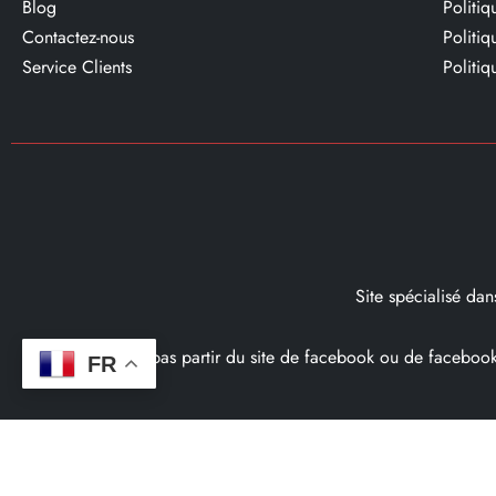
Blog
Politi
Contactez-nous
Politi
Service Clients​
Politiq
Site spécialisé da
Ce site ne fait pas partir du site de facebook ou de facebo
FR