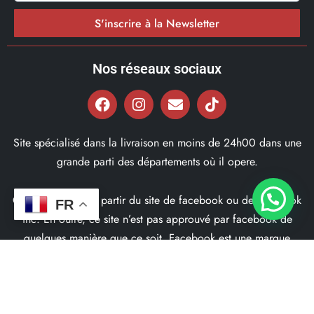
S'inscrire à la Newsletter
Nos réseaux sociaux
Site spécialisé dans la livraison en moins de 24h00 dans une
grande parti des départements où il opere.
Ce site ne fait pas partir du site de facebook ou de facebook
FR
inc. En outre, ce site n’est pas approuvé par facebook de
quelques manière que ce soit. Facebook est une marque
déposé par Facebook Inc.
© 2022, Bd97.fr – Tous les Droits Réservés