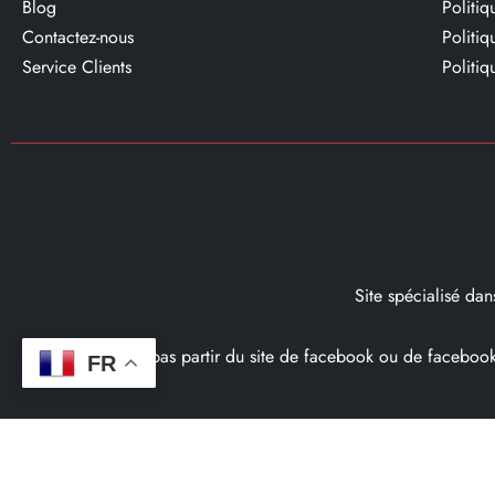
Blog
Politi
Contactez-nous
Politi
Service Clients​
Politiq
Site spécialisé da
Ce site ne fait pas partir du site de facebook ou de facebo
FR