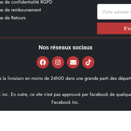
que de confidentialité RGPD
que de remboursement
ue de Retours
S'i
Nos réseaux sociaux
ns la livraison en moins de 24h00 dans une grande parti des départ
ok inc. En outre, ce site n’est pas approuvé par facebook de quel
Facebook Inc.
© 2022, Bd97.fr – Tous les Droits Réservés