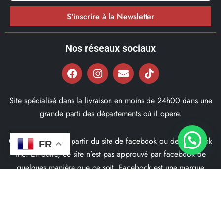
S'inscrire à la Newsletter
Nos réseaux sociaux
Site spécialisé dans la livraison en moins de 24h00 dans une
grande parti des départements où il opere.
Ce site ne fait pas partir du site de facebook ou de facebook
FR
inc. En outre, ce site n’est pas approuvé par facebook de
quelques manière que ce soit. Facebook est une marque
déposé par Facebook Inc.
© 2022, Bd97.fr – Tous les Droits Réservés