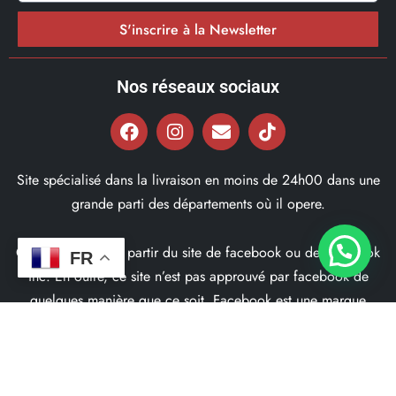
S'inscrire à la Newsletter
Nos réseaux sociaux
Site spécialisé dans la livraison en moins de 24h00 dans une
grande parti des départements où il opere.
Ce site ne fait pas partir du site de facebook ou de facebook
FR
inc. En outre, ce site n’est pas approuvé par facebook de
quelques manière que ce soit. Facebook est une marque
déposé par Facebook Inc.
© 2022, Bd97.fr – Tous les Droits Réservés