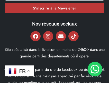
S'inscrire à la Newsletter
Nos réseaux sociaux
Site spécialisé dans la livraison en moins de 24h00 dans une
grande parti des départements où il opere.
Ce site ne fait pas partir du site de facebook ou de facebook
FR
inc. En outre, ce site n’est pas approuvé par facebook de
quelques manière que ce soit. Facebook est une marque
déposé par Facebook Inc.
© 2022, Bd97.fr – Tous les Droits Réservés