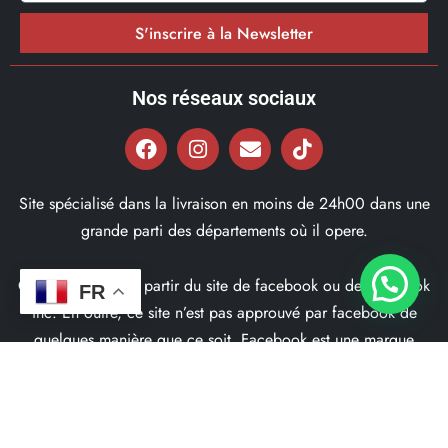
S'inscrire à la Newsletter
Nos réseaux sociaux
Site spécialisé dans la livraison en moins de 24h00 dans une
grande parti des départements où il opere.
Ce site ne fait pas partir du site de facebook ou de facebook
FR
inc. En outre, ce site n’est pas approuvé par facebook de
quelques manière que ce soit. Facebook est une marque
déposé par Facebook Inc.
© 2022, Bd97.fr – Tous les Droits Réservés