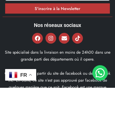
S'inscrire à la Newsletter
Nos réseaux sociaux
Site spécialisé dans la livraison en moins de 24h00 dans une
grande parti des départements où il opere.
Ce site ne fait pas partir du site de facebook ou de facebook
FR
inc. En outre, ce site n’est pas approuvé par facebook de
quelques manière que ce soit. Facebook est une marque
déposé par Facebook Inc.
© 2022, Bd97.fr – Tous les Droits Réservés