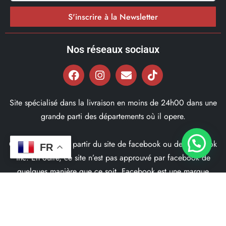
S'inscrire à la Newsletter
Nos réseaux sociaux
Site spécialisé dans la livraison en moins de 24h00 dans une
grande parti des départements où il opere.
Ce site ne fait pas partir du site de facebook ou de facebook
FR
inc. En outre, ce site n’est pas approuvé par facebook de
quelques manière que ce soit. Facebook est une marque
déposé par Facebook Inc.
© 2022, Bd97.fr – Tous les Droits Réservés