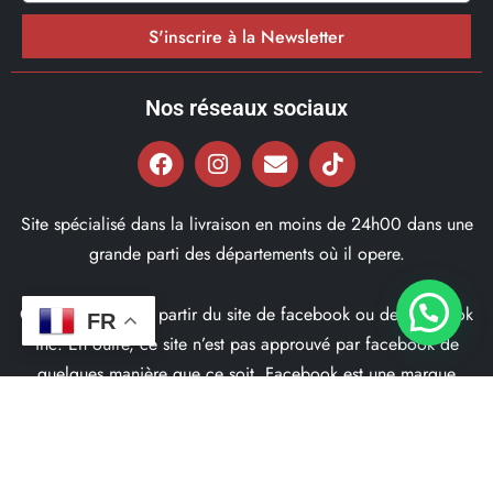
S'inscrire à la Newsletter
Nos réseaux sociaux
Site spécialisé dans la livraison en moins de 24h00 dans une
grande parti des départements où il opere.
Ce site ne fait pas partir du site de facebook ou de facebook
FR
inc. En outre, ce site n’est pas approuvé par facebook de
quelques manière que ce soit. Facebook est une marque
déposé par Facebook Inc.
© 2022, Bd97.fr – Tous les Droits Réservés