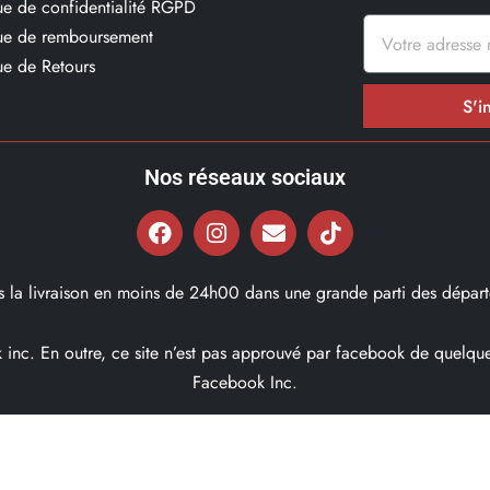
que de confidentialité RGPD
que de remboursement
ue de Retours
S'i
Nos réseaux sociaux
ns la livraison en moins de 24h00 dans une grande parti des départ
ok inc. En outre, ce site n’est pas approuvé par facebook de quel
Facebook Inc.
© 2022, Bd97.fr – Tous les Droits Réservés