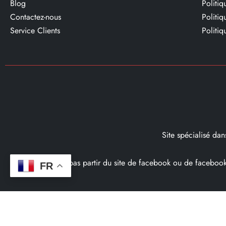
Blog
Politi
Contactez-nous
Politi
Service Clients​
Politiq
Site spécialisé da
Ce site ne fait pas partir du site de facebook ou de facebo
FR