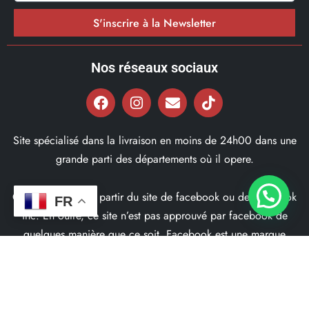
S'inscrire à la Newsletter
Nos réseaux sociaux
Site spécialisé dans la livraison en moins de 24h00 dans une
grande parti des départements où il opere.
Ce site ne fait pas partir du site de facebook ou de facebook
FR
inc. En outre, ce site n’est pas approuvé par facebook de
quelques manière que ce soit. Facebook est une marque
déposé par Facebook Inc.
© 2022, Bd97.fr – Tous les Droits Réservés