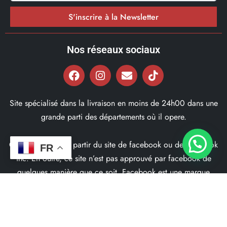
S'inscrire à la Newsletter
Nos réseaux sociaux
Site spécialisé dans la livraison en moins de 24h00 dans une
grande parti des départements où il opere.
Ce site ne fait pas partir du site de facebook ou de facebook
FR
inc. En outre, ce site n’est pas approuvé par facebook de
quelques manière que ce soit. Facebook est une marque
déposé par Facebook Inc.
© 2022, Bd97.fr – Tous les Droits Réservés