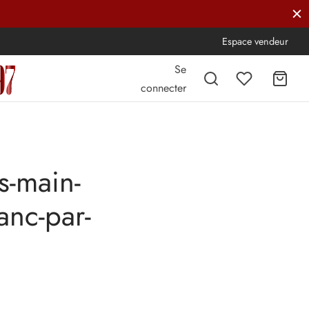
Espace vendeur
Se
connecter
s-main-
anc-par-