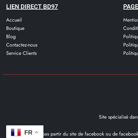
LIEN DIRECT BD97
PAGE
Accueil
Mentio
Boutique
Condit
Blog
Politi
Contactez-nous
Politi
Service Clients​
Politiq
Site spécialisé da
FR
Ce site ne fait pas partir du site de facebook ou de facebo